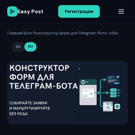
Easy Post
Регистрация
Главная
/
Блог
/
Конструктор форм для Telegram-бота: соби...
RU
EN