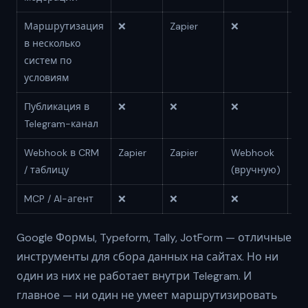
Маршрутизация
❌
Zapier
❌
Za
в несколько
систем по
условиям
Публикация в
❌
❌
❌
❌
Telegram-канал
Webhook в CRM
Zapier
Zapier
Webhook
Za
/ таблицу
(вручную)
MCP / AI-агент
❌
❌
❌
❌
Google Формы, Typeform, Tally, JotForm — отличные
инструменты для сбора данных на сайтах. Но ни
один из них не работает внутри Telegram. И
главное — ни один не умеет маршрутизировать