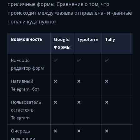
приличные формы. Сравнение о том, что
происходит между «заявка отправлена» и «данные
попали куда нужно».
Возможность
Google
Typeform
Tally
Jo
Формы
No-code
✅
✅
✅
✅
редактор форм
Нативный
❌
❌
❌
❌
Telegram-бот
Пользователь
❌
❌
❌
❌
остаётся в
Telegram
Очередь
❌
❌
❌
❌
модерации