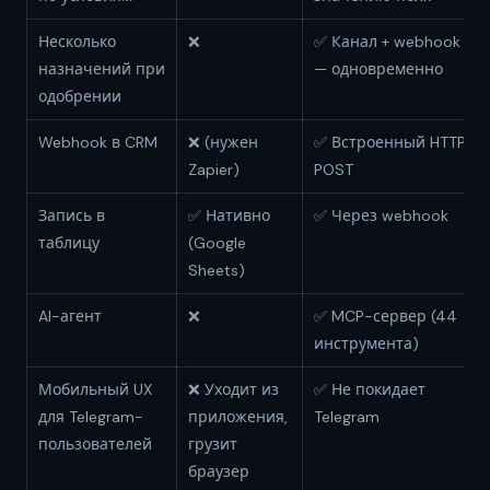
Несколько
❌
✅ Канал + webhook + AI
назначений при
— одновременно
одобрении
Webhook в CRM
❌ (нужен
✅ Встроенный HTTP
Zapier)
POST
Запись в
✅ Нативно
✅ Через webhook
таблицу
(Google
Sheets)
AI-агент
❌
✅ MCP-сервер (44
инструмента)
Мобильный UX
❌ Уходит из
✅ Не покидает
для Telegram-
приложения,
Telegram
пользователей
грузит
браузер