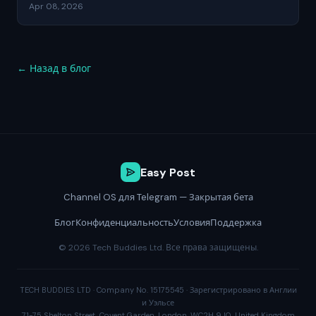
Apr 08, 2026
← Назад в блог
Easy Post
Channel OS для Telegram — Закрытая бета
Блог
Конфиденциальность
Условия
Поддержка
© 2026 Tech Buddies Ltd. Все права защищены.
TECH BUDDIES LTD · Company No. 15175545 · Зарегистрировано в Англии
и Уэльсе
71-75 Shelton Street, Covent Garden, London, WC2H 9JQ, United Kingdom