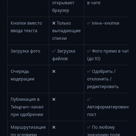
открывает
в чате
браузер
Кнопки вместо
❌ Только
✅ Inline-кнопки
ввода текста
выпадающие
списки
Загрузка фото
✅ Загрузка
✅ Фото прямо в чате
файлов
(до 10)
Очередь
❌
✅ Одобрить /
модерации
отклонить /
редактировать
Публикация в
❌
✅
Telegram-канал
Автоформатированны
при одобрении
пост
Маршрутизация
❌
✅ По любому
по условиям
значению поля