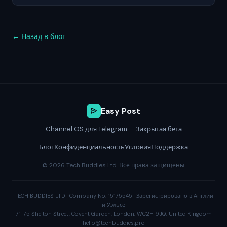
← Назад в блог
Easy Post
Channel OS для Telegram — Закрытая бета
Блог
Конфиденциальность
Условия
Поддержка
© 2026 Tech Buddies Ltd. Все права защищены.
TECH BUDDIES LTD · Company No. 15175545 · Зарегистрировано в Англии
и Уэльсе
71-75 Shelton Street, Covent Garden, London, WC2H 9JQ, United Kingdom
hello@techbuddies.pro